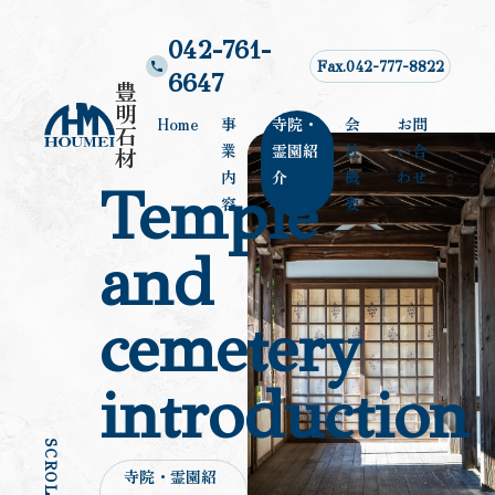
Skip
to
042-761-
content
Fax.042-777-8822
6647
豊
明
Home
事
寺院・
会
お問
石
業
霊園紹
社
い合
材
内
介
概
わせ
Temple
容
要
and
cemetery
introduction
SCROLL
寺院・霊園紹