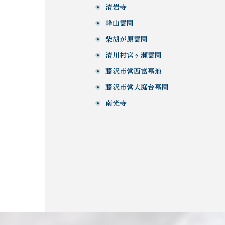
清岩寺
峰山霊園
柴胡が原霊園
清川村宮ヶ瀬霊園
藤沢市営西富墓地
藤沢市営大庭台墓園
南光寺